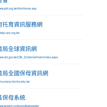
www.pbf.org.tw/html/home.asp
府托育資訊服務網
idstp.npo.org.tw/
童局全球資訊網
www.cbi.gov.tw/CBI_2/internet/main/index.aspx
童局全國保母資訊網
cbinursery.ntunhs.edu.tw/
區保母系統
www.wretch.cc/blog/ptbabysister