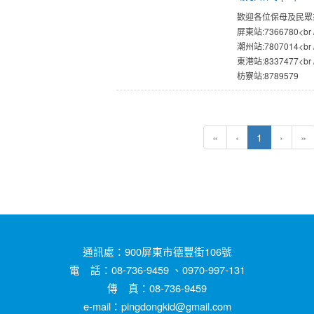
歡迎各位保母及民眾來此跟
屏東站:7366780<br 
潮州站:7807014<br 
東港站:8337477<br 
枋寮站:8789579
(current)
«
‹
1
›
»
通訊處：900屏東市德豐街106號
電 話：08-736-9459 、0970-997-131
傳 真：08-736-9459
e-mail：pingdongkid@gmail.com