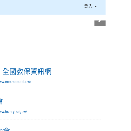
登入
- 全國教保資訊網
www.ece.moe.edu.tw/
會
ww.hsin-yi.org.tw/
金會