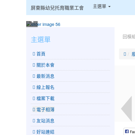
:::
主選單
屏東縣幼兒托育職業工會
:::
:::
回模
主選單
 首頁
關於本會
最新消息
線上報名
檔案下載
電子相簿
友站消息
好站連結
Fa