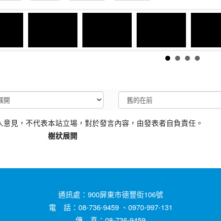
人意見，不代表本站立場，對於發言內容，由發表者自負責任。
樹狀展開
通訊處：900屏東市德豐街106號
電 話：08-736-9459 、0970-997-131
傳 真：08-736-9459